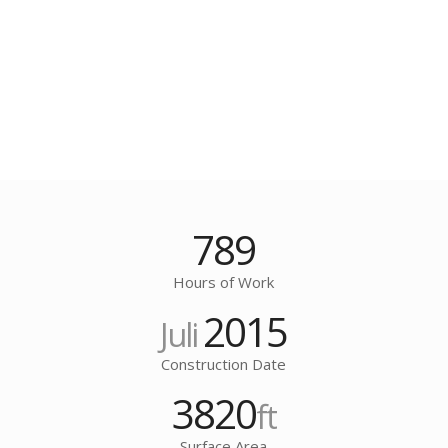
789
Hours of Work
2015
Juli
Construction Date
3820
ft
Surface Area