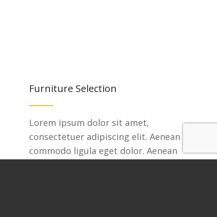
Furniture Selection
Lorem ipsum dolor sit amet,
consectetuer adipiscing elit. Aenean
commodo ligula eget dolor. Aenean
massa. Cum sociis natoque penatibus
et magnis dis parturient montes,
nascetur ridiculus mus. Donec quam
felis, ultricies nec, pellentesque eu,